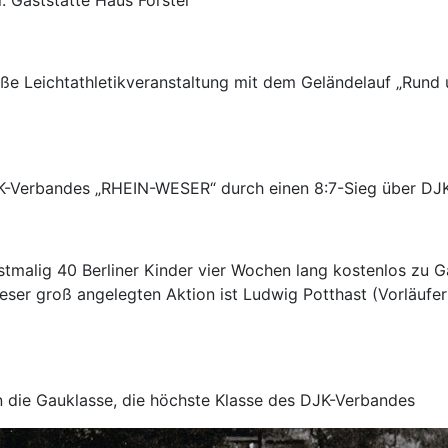
: Gaststätte Haus Förster
roße Leichtathletikveranstaltung mit dem Geländelauf „Rund
JK-Verbandes „RHEIN-WESER“ durch einen 8:7-Sieg über D
stmalig 40 Berliner Kinder vier Wochen lang kostenlos zu G
ieser groß angelegten Aktion ist Ludwig Potthast (Vorläufer 
in die Gauklasse, die höchste Klasse des DJK-Verbandes